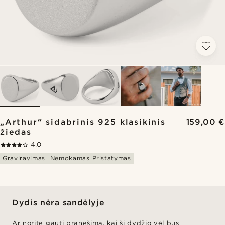
„Arthur“ sidabrinis 925 klasikinis
159,00 €
žiedas
4.0
Graviravimas
Nemokamas Pristatymas
Dydis nėra sandėlyje
Ar norite gauti pranešimą, kai ši dydžio vėl bus