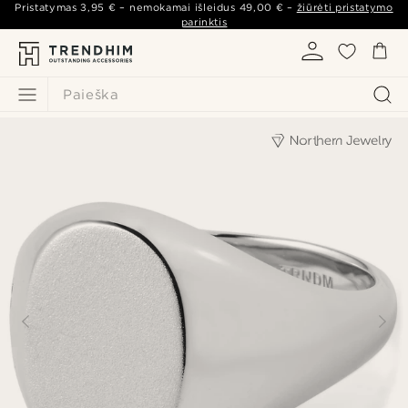
Pristatymas
3,95 €
– nemokamai išleidus
49,00 €
–
žiūrėti pristatymo
parinktis
Paieška