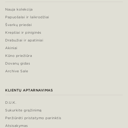
Nauja kolekcija
Papuošalai ir laikrodžiai
Švarkų priedai
Krepšiai ir piniginės
Drabužiai ir apatiniai
Akiniai
Kūno priežiūra
Dovanų gidas
Archive Sale
KLIENTŲ APTARNAVIMAS
D.U.K.
Sukurkite grąžinimą
Peržiūrėti pristatymo parinktis
Atsisakymas