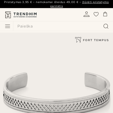
Pristatymas
3,95 €
– nemokamai išleidus
49,00 €
–
žiūrėti pristatymo
parinktis
Paieška