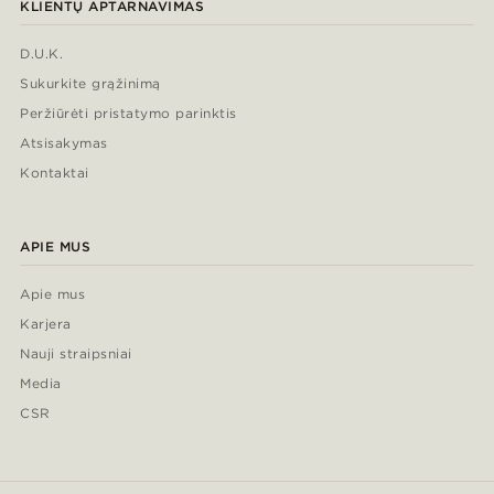
KLIENTŲ APTARNAVIMAS
D.U.K.
Sukurkite grąžinimą
Peržiūrėti pristatymo parinktis
Atsisakymas
Kontaktai
APIE MUS
Apie mus
Karjera
Nauji straipsniai
Media
CSR