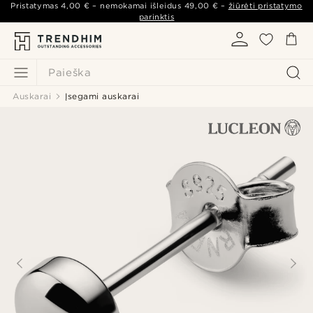
Pristatymas
4,00 €
– nemokamai išleidus
49,00 €
–
žiūrėti pristatymo
parinktis
Paieška
Auskarai
Įsegami auskarai