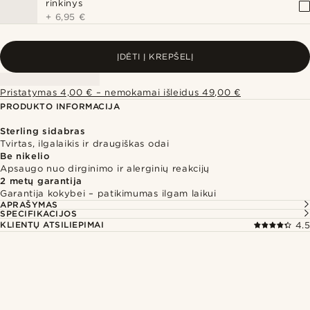
rinkinys
+
6,95 €
ĮDĖTI Į KREPŠELĮ
Pristatymas 4,00 € – nemokamai išleidus 49,00 €
PRODUKTO INFORMACIJA
Sterling sidabras
Tvirtas, ilgalaikis ir draugiškas odai
Be nikelio
Apsaugo nuo dirginimo ir alerginių reakcijų
2 metų garantija
Garantija kokybei – patikimumas ilgam laikui
APRAŠYMAS
SPECIFIKACIJOS
KLIENTŲ ATSILIEPIMAI
4.5