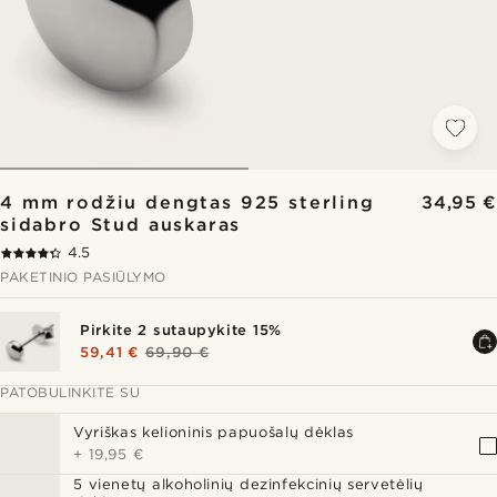
4 mm rodžiu dengtas 925 sterling
34,95 €
sidabro Stud auskaras
4.5
PAKETINIO PASIŪLYMO
Pirkite 2 sutaupykite 15%
59,41 €
69,90 €
PATOBULINKITE SU
Vyriškas kelioninis papuošalų dėklas
+
19,95 €
5 vienetų alkoholinių dezinfekcinių servetėlių